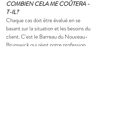
COMBIEN CELA ME COÛTERA -
T-IL?
Chaque cas doit être évalué en se
basant sur la situation et les besoins du
client. C'est le Barreau du Nouveau-
Brunswick qui régit notre profession
et notre code de conduite ne nous
permet pas d'annoncer nos honoraires
et nos tarifs. Il nous fera plaisir de
discuter avec vous de vos problèmes
juridiques et d'en faire une évaluation.
Ce faisant, nous vous donnerons des
informations détaillées à propos du
taux horaire de chaque avocat, de
même que des pratiques de
facturation de notre bureau et des
frais anticipés selon les services